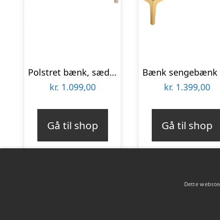
Polstret bænk, sæde, kommode, skobænk, klaverbænk, vintage sengebænk, soveværelse, stue, entre, gummitræ, hør, beige 110 x 40 x 48 cm
kr.
1.099,00
kr.
1.399,00
Gå til shop
Gå til shop
Dette websted