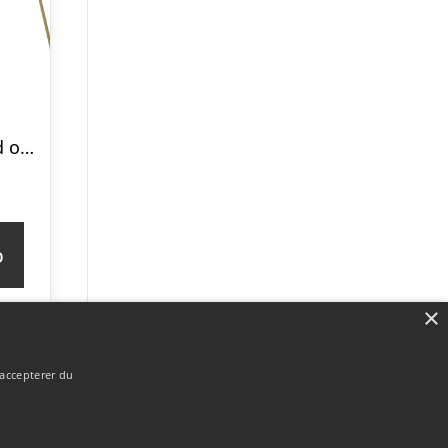
Sengebænk med opbevaring, tyk polstring, åndbart stof, stålfødder, 100x40x49 cm, creme
p
×
 accepterer du