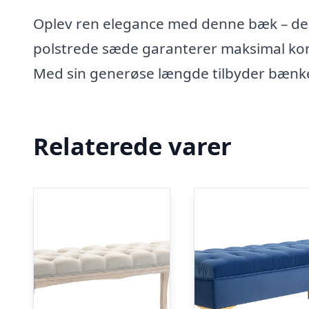
Oplev ren elegance med denne bæk – den id
polstrede sæde garanterer maksimal komf
Med sin generøse længde tilbyder bænken
Relaterede varer