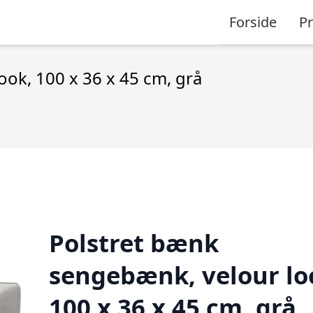
Forside
P
ok, 100 x 36 x 45 cm, grå
Polstret bænk
sengebænk, velour lo
100 x 36 x 45 cm, grå