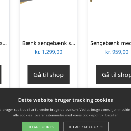
Bænk sengebænk skobænk med hævede ben soveværelse velour blå
Bænk sengebænk skobænk med hævede ben soveværelse velour lysegrå
kr.
1.299,00
kr.
959,00
Gå til shop
Gå til sho
Dette website bruger tracking cookies
 bruger cookies til at forbedre brugeroplevelsen. Ved at bruge vores hjemmeside
alle cookies i overensstemmelse med vores cookiepolitik.
Detaljer
TILLAD COOKIES
TILLAD IKKE COOKIES