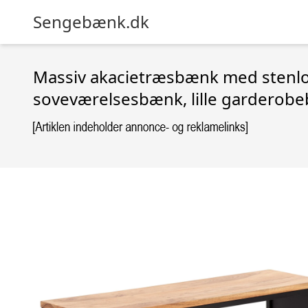
Sengebænk.dk
Massiv akacietræsbænk med stenl
soveværelsesbænk, lille garderob