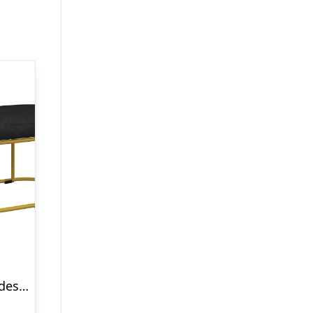
Skobænk i retrodesign, sengebænk, entrébænk, fløjlslook, op til 200 kg, metalstel, sort, 100 x 37 x 43 cm