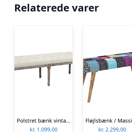
Relaterede varer
Polstret bænk vintage sengebænk med knapper velour touch gummitræ beige 142 x 47 x 51 cm
kr.
1.099,00
kr.
2.299,00