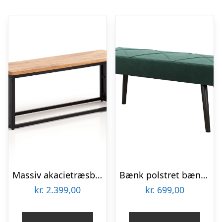
Massiv akacietræsbænk med stenlook, 120x45x35 cm, entrebænk med metalramme, designer sengebænk, soveværelsesbænk, lille garderobebænk, spisestuebænk
Bænk polstret bænk sengebænk, fløjlslook, 100 x 36 x 45 cm, grøn
kr.
2.399,00
kr.
699,00