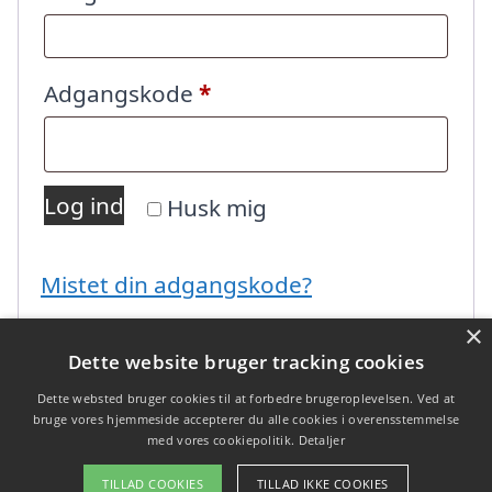
Påkrævet
Adgangskode
*
Log ind
Husk mig
Mistet din adgangskode?
×
Dette website bruger tracking cookies
Dette websted bruger cookies til at forbedre brugeroplevelsen. Ved at
bruge vores hjemmeside accepterer du alle cookies i overensstemmelse
med vores cookiepolitik.
Detaljer
Copyright 2026 - Pilanto Aps
TILLAD COOKIES
TILLAD IKKE COOKIES